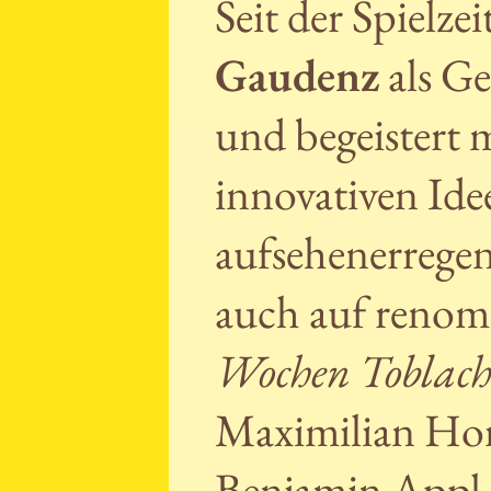
Seit der Spielze
Gaudenz
als Ge
und begeistert 
innovativen Ide
aufsehenerregen
auch auf reno
Wochen Toblac
Maximilian Hor
Benjamin Appl g