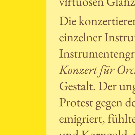
virtuosen Glanz
Die konzertiere
einzelner Instr
Instrumentengr
Konzert für Orc
Gestalt. Der u
Protest gegen d
emigriert, fühlt
und Korngold, n