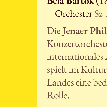
Béla Bartók
(18
Orchester
Sz 
Die
Jenaer Phi
Konzertorcheste
internationales
spielt im Kultu
Landes eine be
Rolle.