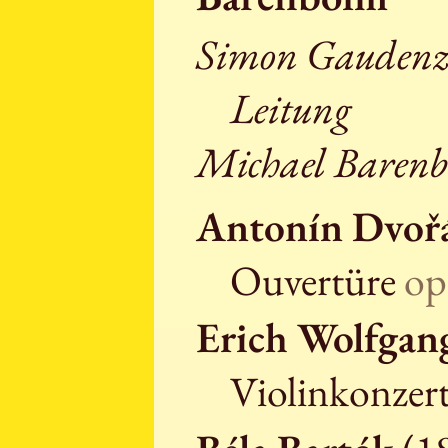
Simon Gaudenz
Leitung
Michael Barenb
Antonín Dvoř
Ouvertüre
op
Erich Wolfgan
Violinkonze