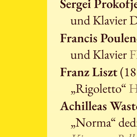
Sergei Prokof
und Klavier
Francis Poulen
und Klavier
F
Franz Liszt
(18
„Rigoletto“
H
Achilleas Wast
„Norma“ dedi