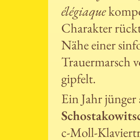
élégiaque
kompon
Charakter rückt 
Nähe einer sinf
Trauermarsch vo
gipfelt.
Ein Jahr jünge
Schostakowits
c-Moll-Klaviertr