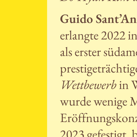
Guido Sant’A
erlangte 2022 i
als erster süda
prestigeträchti
Wettbewerb
in 
wurde wenige M
Eröffnungskonz
2023 gefestigt, 