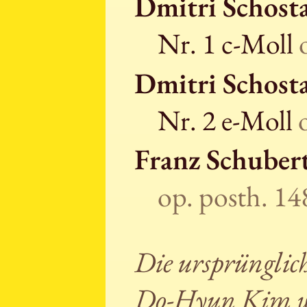
Dmitri Schost
Nr. 1 c-Moll
Dmitri Schost
Nr. 2 e-Moll
Franz Schuber
op. posth. 1
Die ursprünglic
Do-Hyun Kim wu