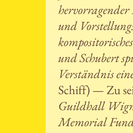
hervorragender P
und Vorstellungs
kompositorische
und Schubert spi
Verständnis ein
Schiff) — Zu s
Guildhall Wigm
Memorial Fun