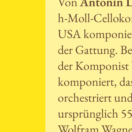
Von
Antonín 
h-Moll-Cellokon
USA komponierte
der Gattung. Ber
der Komponist 
komponiert, da
orchestriert un
ursprünglich 5
Wolfram Wagner