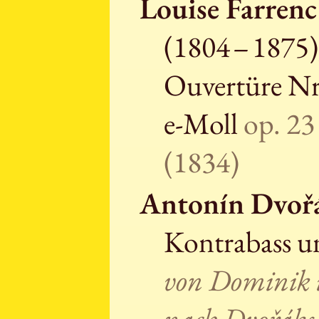
Louise Farrenc
(1804 – 1875)
Ouvertüre Nr
e-Moll
op. 23
(1834)
Antonín Dvoř
Kontrabass u
von Dominik
nach Dvořáks 