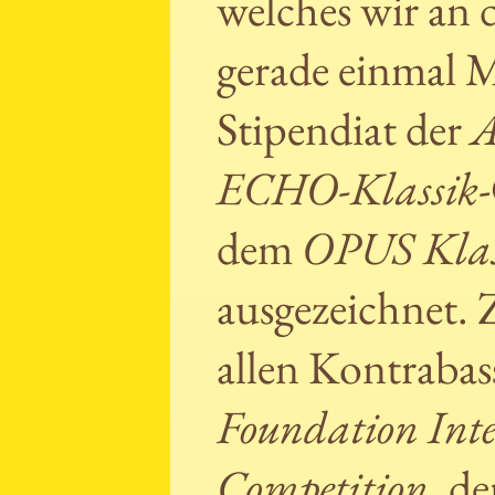
welches wir an 
gerade einmal 
Stipendiat der
A
ECHO-Klassik
dem
OPUS Klas
ausgezeichnet. 
allen Kontraba
Foundation Inte
Competition
, d