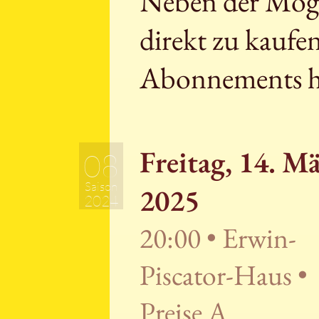
Neben der Mögli
direkt zu kaufe
Abonnements h
Freitag, 14. M
08
Saison
2025
2024
20:00 • Erwin-
Piscator-Haus •
Preise A