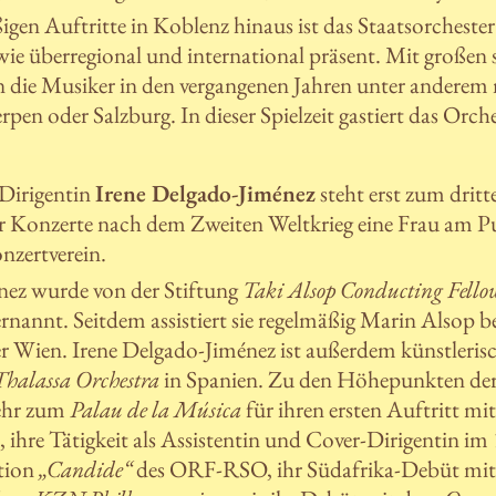
igen Auftritte in Koblenz hinaus ist das Staatsorcheste
ie überregional und international präsent. Mit großen 
 die Musiker in den vergangenen Jahren unter anderem
n oder Salzburg. In dieser Spielzeit gastiert das Orches
 Dirigentin
Irene Delgado-Jiménez
steht erst zum drit
Konzerte nach dem Zweiten Weltkrieg eine Frau am Pul
zertverein.
nez wurde von der Stiftung
Taki Alsop Conducting Fello
rnannt. Seitdem assistiert sie regelmäßig Marin Alsop
 Wien. Irene Delgado-Jiménez ist außerdem künstlerisc
Thalassa Orchestra
in Spanien. Zu den Höhepunkten der
kehr zum
Palau de la Música
für ihren ersten Auftritt m
s
, ihre Tätigkeit als Assistentin und Cover-Dirigentin im
tion
„Candide“
des ORF-RSO, ihr Südafrika-Debüt mi