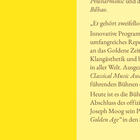
Philharmonic
und 
Bilbao
.
„Er gehört zweifello
Innovative Program
umfangreiches Repert
an das Goldene Zeit
Klangästhetik und h
in aller Welt. Ausg
Classical Music Aw
führenden Bühnen d
Heute ist es die Bü
Abschluss des offiz
Joseph Moog sein P
Golden Age“
in den