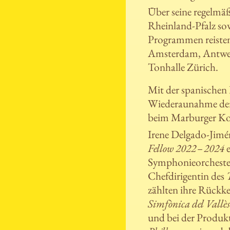
Über seine regelmäß
Rheinland-Pfalz sow
Programmen reisten
Amsterdam, Antwerpe
Tonhalle Zürich.
Mit der spanischen
Wiederaunahme der 
beim Marburger Kon
Irene Delgado-Jimé
Fellow 2022 – 2024
e
Symphonieorchester
Chefdirigentin des
zählten ihre Rück
Simfònica del Vallè
und bei der Produk