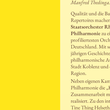
Manfred Thedinga
Qualität und die Ba
Repertoires machen
Staatsorchester R
Philharmonie
zu e
profiliertesten Orch
Deutschland. Mit se
jährigen Geschichte 
philharmonische Au
Stadt Koblenz und 
Region.
Neben eigenen Kamm
Philharmonie die „
Zusammenarbeit mi
realisiert. Zu den i
Tine Thing Helseth,