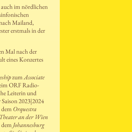
r auch im nördlichen
sinfonischen
 nach Mailand,
ter erstmals in der
ten Mal nach der
t eines Konzertes
wship
zum
Associate
 beim ORF Radio-
he Leiterin und
 Saison 2023|2024
it dem
Orquestra
Theater an der Wien
t dem
Johannesburg