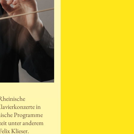
Rheinische
lavierkonzerte in
nische Programme
lzeit unter anderem
lix Klieser.