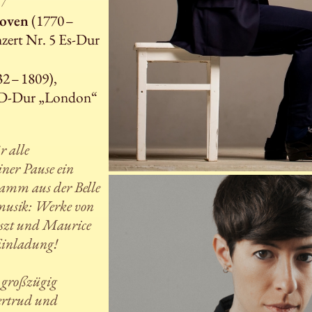
7
hoven
(1770 –
nzert Nr. 5 Es-Dur
2 – 1809),
4 D-Dur „London“
r alle
iner Pause ein
amm aus der Belle
musik: Werke von
iszt und Maurice
Einladung!
 großzügig
ertrud und