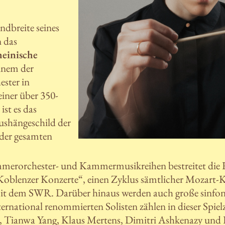
.
ndbreite seines
 das
heinische
inem der
ester in
iner über 350-
ist es das
shängeschild der
der gesamten
erorchester- und Kammermusikreihen bestreitet die 
Koblenzer Konzerte“, einen Zyklus sämtlicher Mozart-K
t dem SWR. Darüber hinaus werden auch große sinfo
nternational renommierten Solisten zählen in dieser Spie
 Tianwa Yang, Klaus Mertens, Dimitri Ashkenazy und Fe