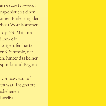
arts
Don Giovanni
omponist erst einen
gsamen Einleitung den
rieb zu Wort kommen.
r op. 73. Mit ihm
i ihm die
vorgerufen hatte.
r 3. Sinfonie, der
n, hinter das keiner
usspunkt und Beginn
 vorausweist auf
eten war. Insgesamt
gediehenen
chweißt.