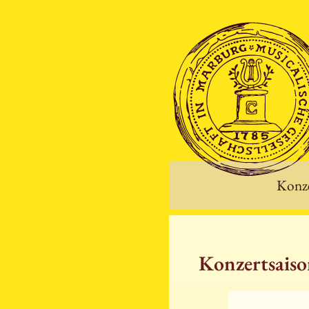
Konze
Konzertsais