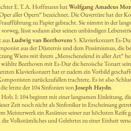
chter E. T. A. Hoffmann hat
Wolfgang Amadeus Moz
 „Oper aller Opern“ bezeichnet. Die Ouvertüre hat der K
Uraufführung zu Papier gebracht. Sie nimmt in der lan
n vorweg, lässt sodann aber seinen unbändigen Lebenst
t aus
Ludwig van Beethovens
5. Klavierkonzert Es-Du
omponist aus der Düsternis und dem Pessimismus, die be
tzung Wiens mit ihrem „Menschenelend in aller Art“ her
wählte Beethoven mit Es-Dur die heroische Tonart seine
letzten Klavierkonzert hat er zudem ein Vorbild geschaffe
omponisten zurückzufallen trachtete. Es ist also Schl
 die letzte der 104 Sinfonien von
Joseph Haydn
.
Hob. I: 104 beginnt mit einer langsamen Einleitung, die
ieser Zeit noch nicht als Sinfoniker in Erscheinung getr
em Meisterwerk ein Resümee seiner zur höchsten Reife 
 die Volkstümliches und Gelehrtes zu einer Einheit vers