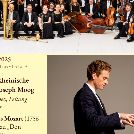
2025
Haus •
Preise A
Rheinische
Joseph Moog
ez, Leitung
r
s Mozart
(1756 –
 zu „Don