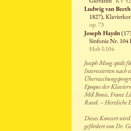
Giovanni“
KV 52
Ludwig van Beet
1827), Klavierko
op. 73
Joseph Haydn
(173
Sinfonie Nr. 10
Hob I:104
Joseph Moog spielt fü
Interessierten nach e
Überraschungsprogr
Epoque der Klavier
Mél Bonis, Franz L
Ravel. – Herzliche 
Dieses Konzert wird
gefördert von Dr. G