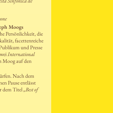
sta Sinfónica de
one
seph Moogs
he Persönlichkeit, die
alität, facettenreiche
n Publikum und Presse
zwei
International
eph Moog auf den
 dürfen. Nach dem
nen Pause entlässt
r dem Titel
„Best of