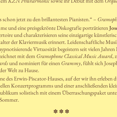
dem
KZN Philharmonic
sowie ihr Debüt mit dem
Orque
s schon jetzt zu den brillantesten Pianisten.“ –
Gramoph
me und eine preisgekrönte Diskografie porträtieren
Jo
oire und charakterisieren seine einzigartige künstlerisc
alter der Klaviermusik erinnert. Leidenschaftliche Musik
ypnotisierende Virtuosität begeistern seit vielen Jahre
ezeichnet mit dem
Gramophone Classical Music Award
, 
ards
und nominiert für einen
Grammy
, fühlt sich Jos
er Welt zu Hause.
hne des Erwin-Piscator-Hauses, auf der wir ihn erleben
iellen Konzertprogramms und einer anschließenden klei
ublikum solistisch mit einem Überraschungspaket unte
 Sommer.
✽ ✽ ✽