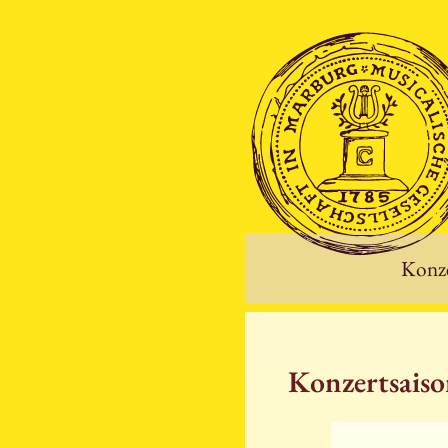
Konze
Konzertsais