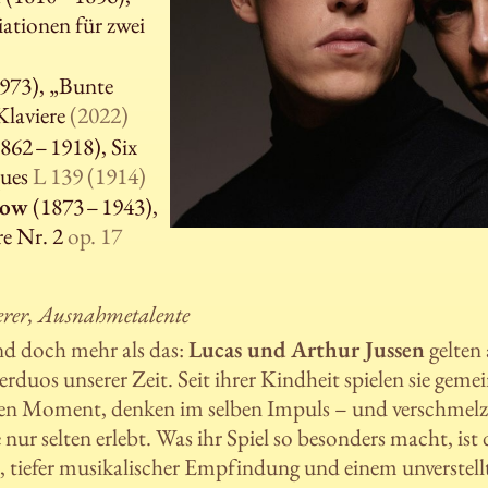
ationen für zwei
1973), „Bunte
 Klaviere
(2022)
862 – 1918), Six
ques
L 139 (1914)
now
(1873 – 1943),
re Nr. 2
op. 17
rer, Ausnahmetalente
nd doch mehr als das:
Lucas und Arthur Jussen
gelten 
rduos unserer Zeit. Seit ihrer Kindheit spielen sie gem
ben Moment, denken im selben Impuls – und verschmelze
 nur selten erlebt. Was ihr Spiel so besonders macht, is
z, tiefer musikalischer Empfindung und einem unverstel