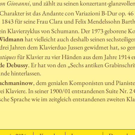
on Giovanni
, und zählt zu seinen konzertant-glanzvoll
Charakter ist das Andante con Variazioni B-Dur op. 46 f
n
1843 für seine Frau Clara und Felix Mendelssohn Bart
ein Klavierzyklus von Schumann. Der 1973 geborene Ko
 Widmann
hat vielleicht auch deshalb seinen sechsteilige
r drei Jahren dem Klavierduo Jussen gewidmet hat, so ge
ntiques
für Klavier zu vier Händen aus dem Jahre 1914
de Debussy
. Er hat von den „Sechs antiken Grabinschri
nde hinterlassen.
Rachmaninow
, dem genialen Komponisten und Pianiste
wei Klaviere. In seiner 1900/01 entstandenen Suite Nr. 2
ische Sprache wie im zeitgleich entstandenen zweiten Kl