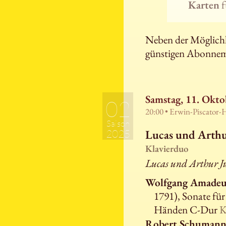
Karten
f
Neben der Möglichke
günstigen Abonnem
Samstag, 11. Okto
02
20:00 • Erwin-Piscator-
Saison
Lucas und Arthu
2025
Klavierduo
Lucas und Arthur Ju
Wolfgang Amadeu
1791), Sonate für 
Händen C-Dur
K
Robert Schuman