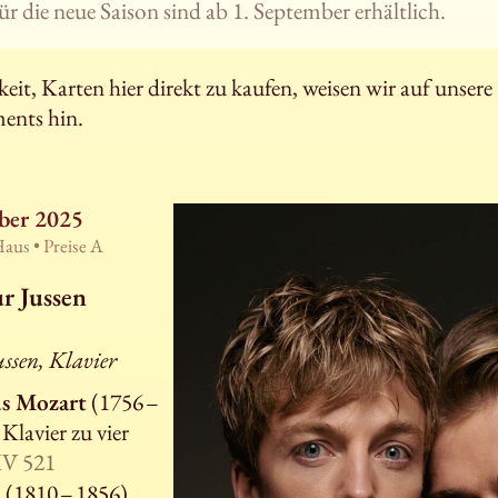
ür die neue Saison sind ab 1. September erhältlich.
it, Karten hier direkt zu kaufen, weisen wir auf unsere
ents hin.
ber 2025
Haus •
Preise A
r Jussen
ssen, Klavier
s Mozart
(1756 –
Klavier zu vier
V 521
n
(1810 – 1856),