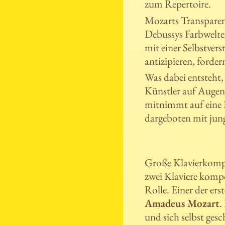
zum Repertoire.
Mozarts Transparen
Debussys Farbwelte
mit einer Selbstvers
antizipieren, forder
Was dabei entsteht, 
Künstler auf Augen
mitnimmt auf eine 
dargeboten mit jung
Große Klavierkompo
zwei Klaviere kompo
Rolle. Einer der er
Amadeus Mozart
.
und sich selbst ges