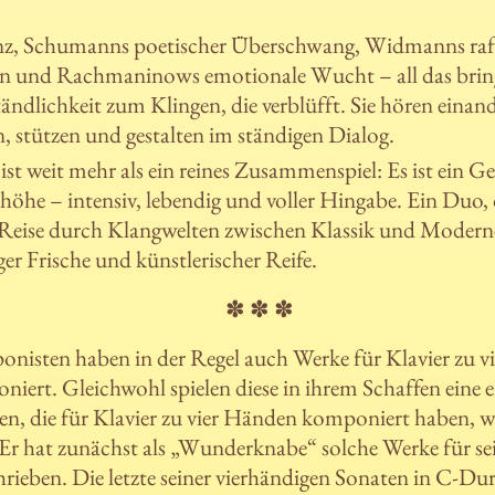
z, Schumanns poetischer Überschwang, Widmanns raff
n und Rachmaninows emotionale Wucht – all das bring
tändlichkeit zum Klingen, die verblüfft. Sie hören einand
n, stützen und gestalten im ständigen Dialog.
ist weit mehr als ein reines Zusammenspiel: Es ist ein G
höhe – intensiv, lebendig und voller Hingabe. Ein Duo,
Reise durch Klangwelten zwischen Klassik und Modern
er Frische und künstlerischer Reife.
✽ ✽ ✽
nisten haben in der Regel auch Werke für Klavier zu v
niert. Gleichwohl spielen diese in ihrem Schaffen eine 
sten, die für Klavier zu vier Händen komponiert haben, 
 Er hat zunächst als „Wunderknabe“ solche Werke für s
chrieben. Die letzte seiner vierhändigen Sonaten in C-D