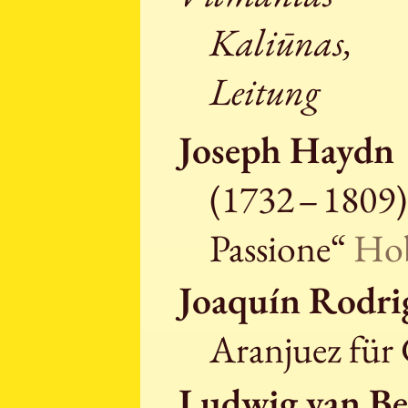
Kaliūnas,
Leitung
Joseph Haydn
(1732 – 1809)
Passione“
Hob
Joaquín Rodri
Aranjuez für 
Ludwig van Be