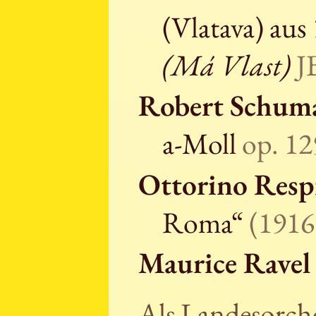
(Vlatava) aus
(Má Vlast)
J
Robert Schum
a-Moll
op. 12
Ottorino Resp
Roma“
(1916
Maurice Ravel
Als Landesorch