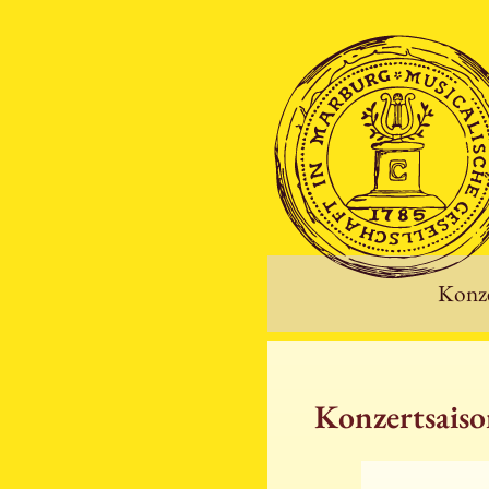
Konze
Konzertsais