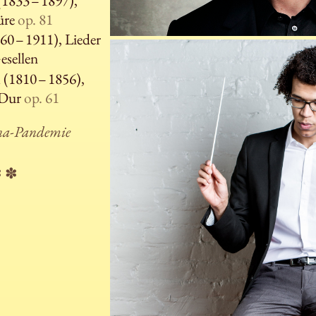
1833 – 1897),
üre
op. 81
60 – 1911), Lieder
esellen
n
(1810 – 1856),
-Dur
op. 61
na-Pandemie
✽ ✽