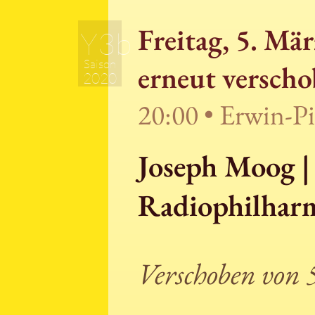
Freitag, 5. Mä
Y3b
Saison
erneut verscho
2020
20:00 • Erwin-P
Joseph Moog |
Radiophilhar
Verschoben von 