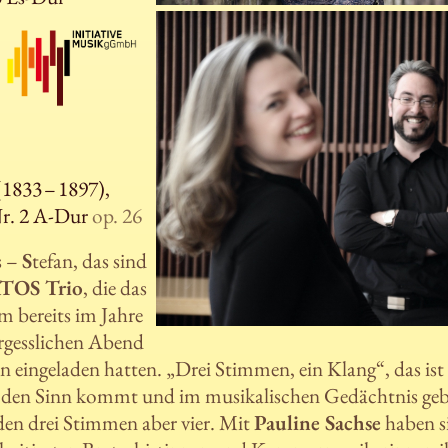
1833 – 1897),
Nr. 2 A-Dur
op. 26
s –
S
tefan, das sind
TOS Trio
, die das
 bereits im Jahre
rgesslichen Abend
ingeladen hatten. „Drei Stimmen, ein Klang“, das ist 
in den Sinn kommt und im musikalischen Gedächtnis gebl
en drei Stimmen aber vier. Mit
Pauline Sachse
haben si