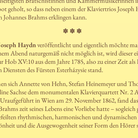
elseitigsten Bratschistinnen und Kammermusikerinnen i
oot geholt, so dass neben einem der Klaviertrios Joseph
on Johannes Brahms erklingen kann.
✽ ✽ ✽
Joseph Haydn
veröffentlicht und eigentlich möchte man 
inem Abend naturgemäß nicht möglich ist, wird dieser e
ur Hob XV:10 aus dem Jahre 1785, also zu einer Zeit als
n Diensten des Fürsten Esterházysie stand.
en sich Annette von Hehn, Stefan Heinemeyer und T
ine Sachse dem monumentalen Klavierquartett Nr. 2 A
 Uraufgeführt in Wien am 29. November 1862, fand d
Brahms zeit seines Lebens eine Vorliebe hatte – sogleic
sgefeilten rhythmischen, harmonischen und dynamischen
önheit und die Ausgewogenheit seiner Form den Hörer s