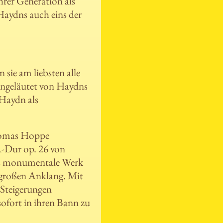
hrer Generation als
 Haydns auch eins der
sie am liebsten alle
ingeläutet von Haydns
 Haydn als
homas Hoppe
-Dur op. 26 von
as monumentale Werk
h großen Anklang. Mit
 Steigerungen
ofort in ihren Bann zu