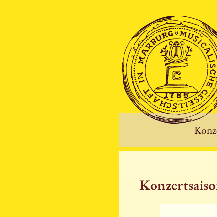
Konze
Konzertsais