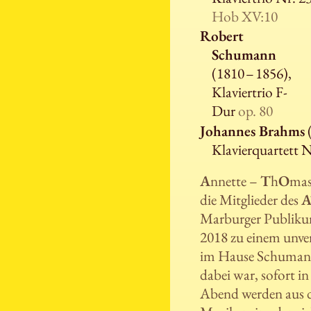
Hob XV:10
Robert
Schumann
(1810 – 1856),
Klaviertrio F-
Dur
op. 80
Johannes Brahms
(
Klavierquartett 
A
nnette –
T
h
O
ma
die Mitglieder des
A
Marburger Publikum
2018 zu einem unve
im Hause Schumann e
dabei war, sofort 
Abend werden aus d