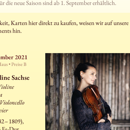
ür die neue Saison sind ab 1. September erhältlich.
it, Karten hier direkt zu kaufen, weisen wir auf unsere
ents hin.
ember 2021
Haus •
Preise B
line Sachse
ioline
la
Violoncello
vier
2 – 1809),
3 Es-Dur