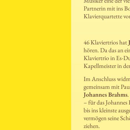
Musiker eine der vi
Partnerin mit ins B
Klavierquartette v
46 Klaviertrios hat
hören. Da das an e
Klaviertrio in Es-D
Kapellmeister in de
Im Anschluss widm
gemeinsam mit Paul
Johannes Brahms
.
– für das Johannes 
bis ins kleinste au
vermögen seine Sch
ziehen.