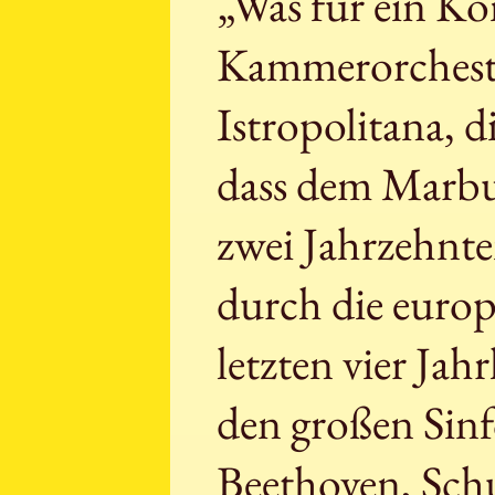
„Was für ein Ko
Kammerorcheste
Istropolitana, 
dass dem Marbu
zwei Jahrzehnt
durch die europ
letzten vier Ja
den großen Sin
Beethoven, Sc