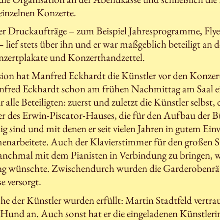
inzelnen Konzerte.
r Druckaufträge – zum Beispiel Jahresprogramme, Flyer
ef stets über ihn und er war maßgeblich beteiligt an 
zertplakate und Konzerthandzettel.
sion hat Manfred Eckhardt die Künstler vor den Konzer
nfred Eckhardt schon am frühen Nachmittag am Saal e
alle Beteiligten: zuerst und zuletzt die Künstler selbst
ter des Erwin-Piscator-Hauses, die für den Aufbau der 
g sind und mit denen er seit vielen Jahren in gutem E
enarbeitete. Auch der Klavierstimmer für den großen S
anchmal mit dem Pianisten in Verbindung zu bringen, w
g wünschte. Zwischendurch wurden die Garderobenräu
 versorgt.
 der Künstler wurden erfüllt: Martin Stadtfeld vertr
 Hund an. Auch sonst hat er die eingeladenen Künstleri