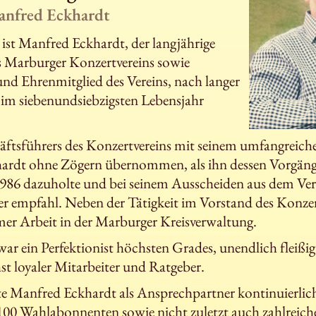
nfred Eckhardt
ist Manfred Eckhardt, der langjährige
s Marburger Konzertvereins sowie
nd Ehrenmitglied des Vereins, nach langer
 im siebenundsiebzigsten Lebensjahr
ftsführers des Konzertvereins mit seinem umfangreic
ardt ohne Zögern übernommen, als ihn dessen Vorgäng
986 dazuholte und bei seinem Ausscheiden aus dem Vere
er empfahl. Neben der Tätigkeit im Vorstand des Konzer
mer Arbeit in der Marburger Kreisverwaltung.
r ein Perfektionist höchsten Grades, unendlich fleißi
hst loyaler Mitarbeiter und Ratgeber.
te Manfred Eckhardt als Ansprechpartner kontinuierlic
00 Wahlabonnenten sowie nicht zuletzt auch zahlreiche