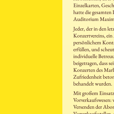
Einzelkarten, Gesch
hatte die gesamten
Auditorium Maximu
Jeder, der in den le
Konzertvereins, ei
persönlichem Konta
erfüllen, und scheu
individuelle Betre
beigetragen, dass s
Konzerten des Marb
Zufriedenheit beto
behandelt wurden.
Mit großem Einsatz
Vorverkaufswesen: v
Versenden der Abonn
Vorverkaufsstellen,