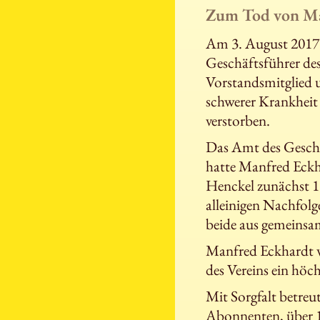
Zum Tod von Ma
Am 3. August 2017 
Geschäftsführer de
Vorstandsmitglied u
schwerer Krankheit
verstorben.
Das Amt des Geschä
hatte Manfred Eckh
Henckel zunächst 1
alleinigen Nachfolg
beide aus gemeinsa
Manfred Eckhardt wa
des Vereins ein höc
Mit Sorgfalt betreu
Abonnenten, über 1