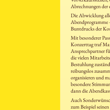
Abrechnungen der e
Die Abwicklung alle
Abendprogramme – li
Buntdrucks der Kon
Mit besonderer Pas
Konzerttag traf Ma
Ansprechpartner für 
die vielen Mitarbei
Bestuhlung zuständi
reibungslos zusamm
organisieren und m
besondere Stimmun
dann die Abendkasse
Auch Sonderwünsche
zum Beispiel seinen