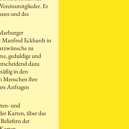
Vereinsmitglieder. Er
uses und des
s Marburger
t Manfred Eckhardt in
latzwünsche zu
ame, geduldige und
entscheidend dazu
lmäßig in den
n Menschen ihre
hre Anfragen
rten- und
der Karten, über das
Beliefern der
 Karten-