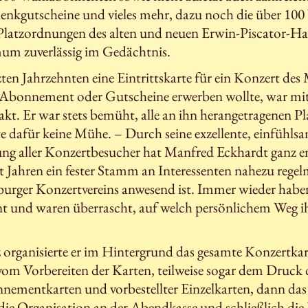
enkgutscheine und vieles mehr, dazu noch die über 100 
 Platzordnungen des alten und neuen Erwin-Piscator-Ha
m zuverlässig im Gedächtnis.
tzten Jahrzehnten eine Eintrittskarte für ein Konzert de
n Abonnement oder Gutscheine erwerben wollte, war mi
kt. Er war stets bemüht, alle an ihn herangetragenen P
te dafür keine Mühe. – Durch seine exzellente, einfühls
uung aller Konzertbesucher hat Manfred Eckhardt ganz 
eit Jahren ein fester Stamm an Interessenten nahezu rege
urger Konzertvereins anwesend ist. Immer wieder habe
nt und waren überrascht, auf welch persönlichem Weg i
 organisierte er im Hintergrund das gesamte Konzertka
om Vorbereiten der Karten, teilweise sogar dem Druck 
ementkarten und vorbestellter Einzelkarten, dann das 
 die Organisation an der Abendkasse und schließlich die