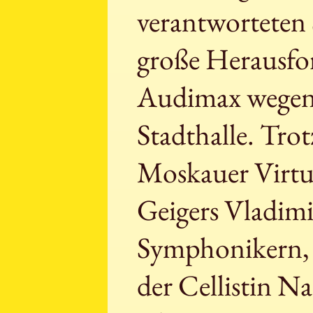
verantworteten 
große Herausfo
Audimax wegen 
Stadthalle. Tro
Moskauer Virtuo
Geigers Vladim
Symphonikern, d
der Cellistin N