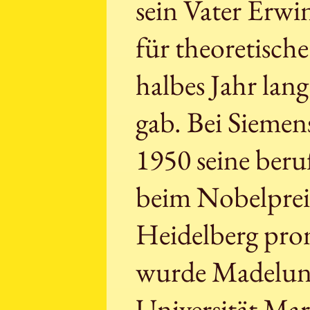
sein Vater Erwin
für theoretisch
halbes Jahr lan
gab. Bei Sieme
1950 seine ber
beim Nobelprei
Heidelberg prom
wurde Madelung
Universität Mar