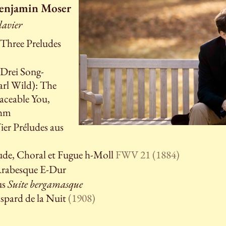
Benjamin Moser
avier
 Three Preludes
 Drei Song-
arl Wild): The
aceable You,
thm
Vier Préludes aus
lude, Choral et Fugue h-Moll
FWV 21 (1884)
Arabesque E-Dur
us
Suite bergamasque
aspard de la Nuit
(1908)