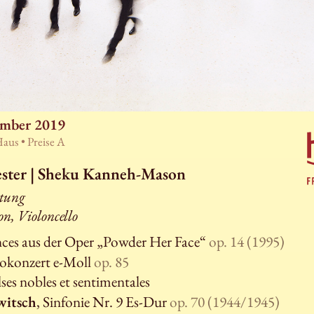
ember 2019
Haus •
Preise A
ester | Sheku Kanneh-Mason
itung
, Violoncello
nces aus der Oper „Powder Her Face“
op. 14 (1995)
lokonzert e-Moll
op. 85
lses nobles et sentimentales
witsch
, Sinfonie Nr. 9 Es-Dur
op. 70 (1944/1945)