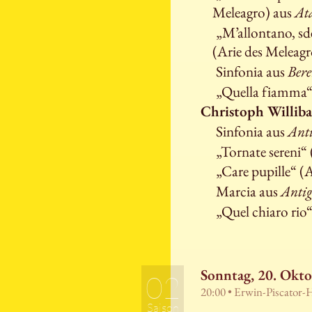
Meleagro) aus
At
„M’allontano, sde
(Arie des Meleag
Sinfonia aus
Bere
„Quella fiamma“ (
Christoph Williba
Sinfonia aus
Ant
„Tornate sereni“ (
„Care pupille“ (A
Marcia aus
Anti
„Quel chiaro rio“ 
Sonntag, 20. Okt
02
20:00 • Erwin-Piscator-
Saison