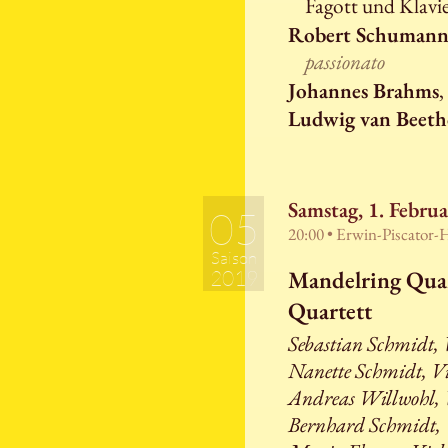
Fagott und Klav
Robert Schuman
passionato
Johannes Brahms
,
Ludwig van Beet
Samstag, 1. Febru
05
20:00 • Erwin-Piscator-
Saison
Mandelring Quar
2019
Quartett
Sebastian Schmidt, 
Nanette Schmidt, Vi
Andreas Willwohl, 
Bernhard Schmidt, V