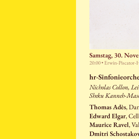
Samstag, 30. Nov
20:00 • Erwin-Piscator-
hr-Sinfonieorch
Nicholas Collon, Le
Sheku Kanneh-Mason
Thomas Adès
, Da
Edward Elgar
, Cel
Maurice Ravel
, Va
Dmitri Schostako