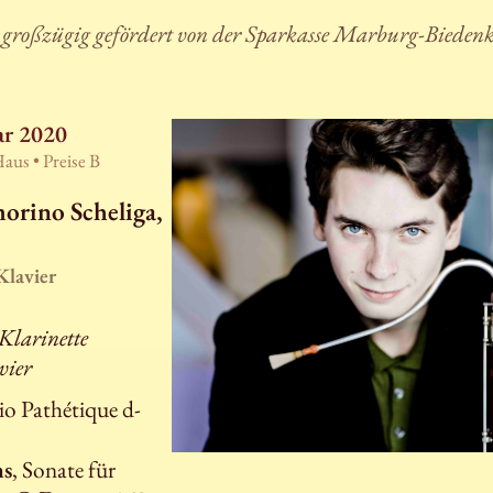
 großzügig gefördert von der Sparkasse Marburg-Biedenk
ar 2020
Haus •
Preise B
orino Scheliga,
 Klavier
Klarinette
vier
rio Pathétique d-
ns
, Sonate für