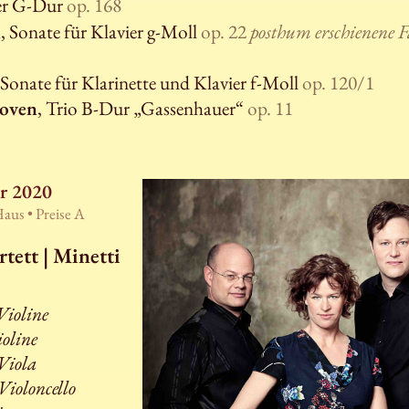
ier G-Dur
op. 168
n
, Sonate für Klavier g-Moll
op. 22
posthum erschienene F
 Sonate für Klarinette und Klavier f-Moll
op. 120/1
hoven
, Trio B-Dur „Gassenhauer“
op. 11
ar 2020
Haus •
Preise A
tett | Minetti
Violine
oline
Viola
ioloncello