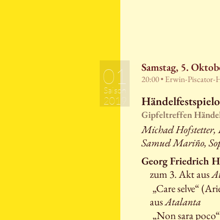
Samstag, 5. Oktob
01
20:00 • Erwin-Piscator-
Saison
Händelfestspielo
2019
Gipfeltreffen Hände
Michael Hofstetter,
Samuel Mariño, So
Georg Friedrich 
zum 3. Akt aus
A
„Care selve“ (Arie
aus
Atalanta
„Non sara poco“ 