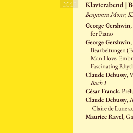
Klavierabend | 
2019
Benjamin Moser, Kl
George Gershwin
,
for Piano
George Gershwin
,
Bearbeitungen (E
Man I love, Embr
Fascinating Rhy
Claude Debussy
, 
Buch 1
César Franck
, Pré
Claude Debussy
, 
Claire de Lune a
Maurice Ravel
, G