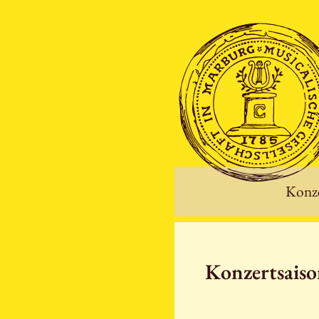
Konze
Konzertsais