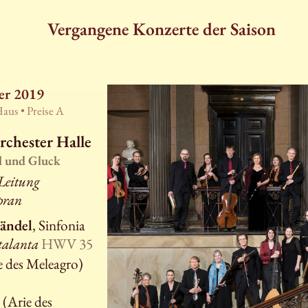
Vergangene Konzerte der Saison
er 2019
Haus •
Preise A
rchester Halle
l und Gluck
 Leitung
pran
Händel
, Sinfonia
talanta
HWV 35
 des Meleagro)
(Arie des