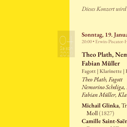
Dieses Konzert wird
Sonntag, 19. Janu
04
20:00 • Erwin-Piscator-
Saison
Theo Plath, Nem
2019
Fabian Müller
Fagott | Klarinette |
Theo Plath, Fagott
Nemorino Scheliga, 
Fabian Müller, Kla
Michail Glinka
, T
Moll
(1827)
Camille Saint-Saë