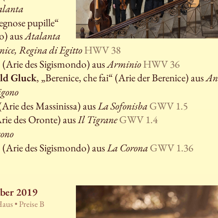
alanta
gnose pupille“
ro) aus
Atalanta
nice, Regina di Egitto
HWV 38
Arie des Sigismondo) aus
Arminio
HWV 36
ld Gluck
, „Berenice, che fai“ (Arie der Berenice) aus
An
igono
Arie des Massinissa) aus
La Sofonisba
GWV 1.5
rie des Oronte) aus
Il Tigrane
GWV 1.4
gono
(Arie des Sigismondo) aus
La Corona
GWV 1.36
ober 2019
Haus •
Preise B